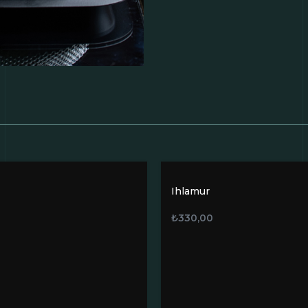
Ihlamur
₺
330,00